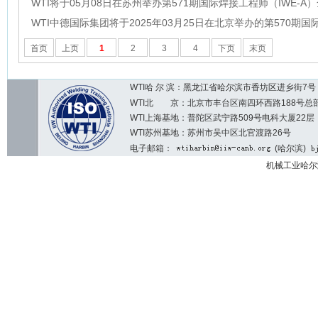
培训班； 欢迎大家踊跃报名！
WTI将于05月08日在苏州举办第571期国际焊接工程师（IWE-A
培训班, 欢迎大家踊跃报名！
WTI中德国际集团将于2025年03月25日在北京举办的第570期国
程师全线下培训班， 欢迎大家踊跃报名！
首页
上页
1
2
3
4
下页
末页
WTI哈 尔 滨：黑龙江省哈尔滨市香坊区进乡街7号 邮编：1
WTI北 京：北京市丰台区南四环西路188号总部基地7区2
WTI上海基地：普陀区武宁路509号电科大厦22层
WTI苏州基地：苏州市吴中区北官渡路26号
电子邮箱：
(哈尔滨)
机械工业哈尔