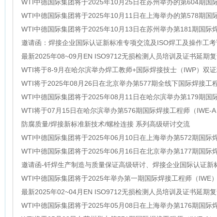
计师（IWSD）培训班, 欢迎大家踊跃报名！
WTI中德国际集团将于2025年10月25日在苏州举办的第604期国
程师全线下周末培训班， 欢迎大家踊跃报名
WTI中德国际集团将于2025年10月11日在上海举办的第578期国
程师全线下培训班， 欢迎大家踊跃!
WTI中德国际集团将于2025年10月13日在苏州举办第181期国际
培训班；欢迎大家踊跃报名
邀请函：焊接企业国际认证新标准专项交流及ISO焊工及操作工考
专项班——熔化焊、钎焊、激光及激光电弧
最新2025年08~09月EN ISO9712无损检测人员培训及证书延期
WTI将于8-9月在哈尔滨举办焊工教师+国际焊接技士（IWP）双证
欢迎大家踊跃报名!
WTI将于2025年08月26日在北京举办第577期全线下国际焊接工
班, 欢迎大家踊跃报名！
WTI中德国际集团将于2025年08月11日在哈尔滨举办第179期国
师培训班；欢迎大家踊跃报名！
WTI将于07月15日在哈尔滨举办第576期国际焊接工程师（IWE-
下培训班, 欢迎大家踊跃报名！
防腐质量/焊接新标准新技术/螺栓连接 系列高级研讨交流
WTI中德国际集团将于2025年06月10日在上海举办第572期国际
师全线下培训班， 欢迎大家踊跃报名！
WTI中德国际集团将于2025年06月16日在北京举办第177期国际
培训班； 欢迎大家踊跃报名！
邀请函-钎焊生产制造与质量保证高级研讨、焊接企业国际认证新
项交流
WTI中德国际集团将于2025年举办第一期国际焊接工程师（IWE
混合途径培训班， 欢迎大家踊跃报名！
最新2025年02~04月EN ISO9712无损检测人员培训及证书延期
WTI中德国际集团将于2025年05月08日在上海举办第176期国际