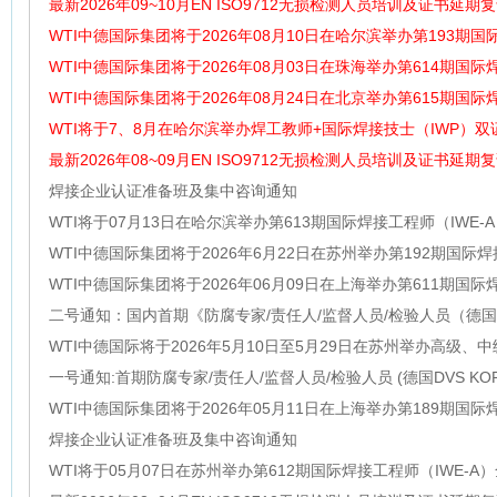
最新2026年09~10月EN ISO9712无损检测人员培训及证书延期
WTI中德国际集团将于2026年08月10日在哈尔滨举办第193期国
师培训班，欢迎广大焊接及相关领域的从业
WTI中德国际集团将于2026年08月03日在珠海举办第614期国际
师全线下培训班， 欢迎大家踊跃报名！
WTI中德国际集团将于2026年08月24日在北京举办第615期国际
师全线下培训班， 欢迎大家踊跃报名！
WTI将于7、8月在哈尔滨举办焊工教师+国际焊接技士（IWP）双
班,欢迎大家踊跃报名!
最新2026年08~09月EN ISO9712无损检测人员培训及证书延期
焊接企业认证准备班及集中咨询通知
WTI将于07月13日在哈尔滨举办第613期国际焊接工程师（IWE-
下培训班, 欢迎大家踊跃报名！
WTI中德国际集团将于2026年6月22日在苏州举办第192期国际
培训班，欢迎广大焊接及相关领域的从业人员
WTI中德国际集团将于2026年06月09日在上海举办第611期国际
师（IWE-A）全线下培训班, 欢迎大家踊跃报
二号通知：国内首期《防腐专家/责任人/监督人员/检验人员（德国
SLV Halle KOR-Schein）培训及认证》
WTI中德国际将于2026年5月10日至5月29日在苏州举办高级、
焊接质检人员(IWI-C，S)培训班，欢迎大家踊
一号通知:首期防腐专家/责任人/监督人员/检验人员 (德国DVS KOR
Schein)培训及认证
WTI中德国际集团将于2026年05月11日在上海举办第189期国际
培训班；欢迎大家踊跃报名！
焊接企业认证准备班及集中咨询通知
WTI将于05月07日在苏州举办第612期国际焊接工程师（IWE-A