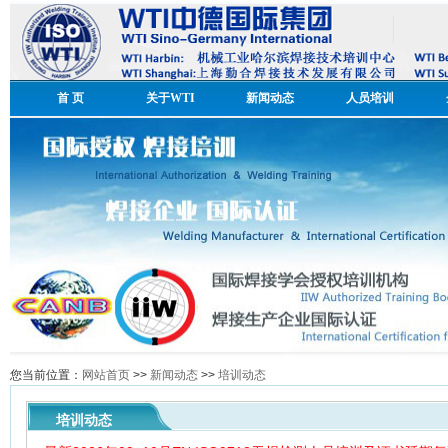
首 页
关于WTI
新闻动态
人员培训
您当前位置：
网站首页
>>
新闻动态
>>
培训动态
培训动态