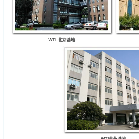
WTI 北京基地
WTI苏州基地