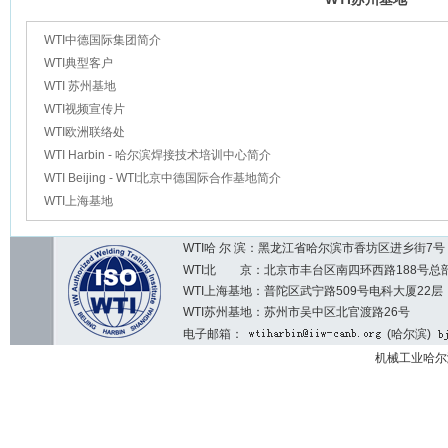
WTI中德国际集团简介
WTI典型客户
WTI 苏州基地
WTI视频宣传片
WTI欧洲联络处
WTI Harbin - 哈尔滨焊接技术培训中心简介
WTI Beijing - WTI北京中德国际合作基地简介
WTI上海基地
WTI哈 尔 滨：黑龙江省哈尔滨市香坊区进乡街7号 邮编：1
WTI北 京：北京市丰台区南四环西路188号总部基地7区2
WTI上海基地：普陀区武宁路509号电科大厦22层
WTI苏州基地：苏州市吴中区北官渡路26号
电子邮箱：
(哈尔滨)
机械工业哈尔