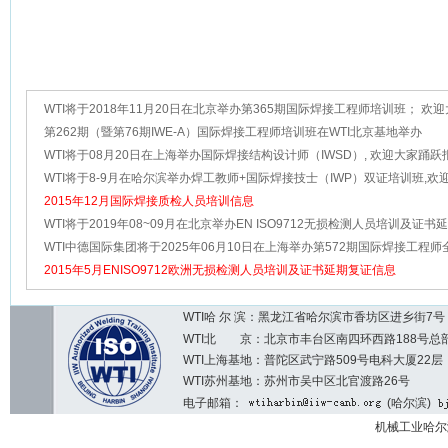
WTI将于2018年11月20日在北京举办第365期国际焊接工程师培训班； 欢
报名
第262期（暨第76期IWE-A）国际焊接工程师培训班在WTI北京基地举办
WTI将于08月20日在上海举办国际焊接结构设计师（IWSD）, 欢迎大家踊跃
WTI将于8-9月在哈尔滨举办焊工教师+国际焊接技士（IWP）双证培训班,欢
跃报名!
2015年12月国际焊接质检人员培训信息
WTI将于2019年08~09月在北京举办EN ISO9712无损检测人员培训及证书
WTI中德国际集团将于2025年06月10日在上海举办第572期国际焊接工程
训班， 欢迎大家踊跃报名！
2015年5月ENISO9712欧洲无损检测人员培训及证书延期复证信息
WTI哈 尔 滨：黑龙江省哈尔滨市香坊区进乡街7号 邮编：1
WTI北 京：北京市丰台区南四环西路188号总部基地7区2
WTI上海基地：普陀区武宁路509号电科大厦22层
WTI苏州基地：苏州市吴中区北官渡路26号
电子邮箱：
(哈尔滨)
机械工业哈尔