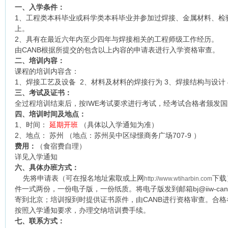
一、入学条件：
1、工程类本科毕业或科学类本科毕业并参加过焊接、金属材料、检验
上。
2、具有在最近六年内至少四年与焊接相关的工程师级工作经历。
由CANB根据所提交的包含以上内容的申请表进行入学资格审查。
二、培训内容：
课程的培训内容含：
1、焊接工艺及设备 2、材料及材料的焊接行为 3、焊接结构与设计
三、考试及证书：
全过程培训结束后，按IWE考试要求进行考试，经考试合格者颁发
四、培训时间及地点：
1、时间：
延期开班
（具体以入学通知为准）
2、地点： 苏州 （地点：苏州吴中区绿憬商务广场707-9 ）
费用：
（食宿费自理）
详见入学通知
六、具体办班方式：
先将申请表（可在报名地址索取或上网
下载
http://www.wtiharbin.com
件一式两份，一份电子版，一份纸质。将电子版发到邮箱bj@iiw-can
寄到北京；培训报到时提供证书原件，由CANB进行资格审查。合
按照入学通知要求，办理交纳培训费手续。
七、联系方式：