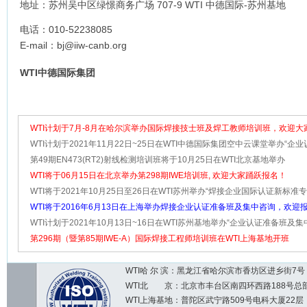
地址：苏州吴中区绿憬商务广场 707-9 WTI 中德国际-苏州基地
电话：010-52238085
E-mail：bj@iiw-canb.org
WTI
中德国际集团
WTI计划于7月-8月在哈尔滨举办国际焊接技士班及焊工教师培训班，欢迎大
加
WTI计划于2021年11月22日~25日在WTI中德国际集团空中云课堂举办“企
班及集中咨询”
第49期EN473(RT2)射线检测培训班将于10月25日在WTI北京基地举办
WTI将于06月15日在北京举办第298期IWE培训班, 欢迎大家踊跃报名！
WTI将于2021年10月25日至26日在WTI苏州举办“焊接企业国际认证新标准
流”及“欧洲轨道车辆维修焊接相
WTI将于2016年6月13日在上海举办焊接企业认证准备班及集中咨询，欢迎
加！
WTI计划于2021年10月13日~16日在WTI苏州基地举办“企业认证准备班及集中
欢迎大家踊跃报名！
第296期（暨第85期IWE-A）国际焊接工程师培训班在WTI上海基地开班
WTI哈 尔 滨：黑龙江省哈尔滨市香坊区进乡街7号 邮编：1
WTI北 京：北京市丰台区南四环西路188号总部基地7区2
WTI上海基地：普陀区武宁路509号电科大厦22层