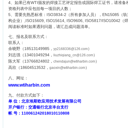
4、如果已有WTI颁发的焊接工艺评定报告或国际焊工证书，请准备
资格列表中应包括每一项目的人数；
5、需要先熟悉标准：ISO3834-2（所有参加人员），EN15085（
构企业）,ISO15609, ISO15614, ISO9606, ISO5817/ISO10
阅读标准时如果遇到问题，请汇总成问题清单。
七、报名及联系方式：
联系人：
余晓野（18513149985，
）
yy2168336@126.com
刘志强（13401049294，
）
liuzhiqiang_cn@126.com
陈大军（13766824802，
）
chendajun@wtiharbin.com
高欣（18604513532，
）
gaoxin@wtiharbin.com
八、网址：
www.wtiharbin.com
九、付款方式如下：
单 位：北京埃斯欧应用技术发展有限公司
开户银行：交通银行北京丰台支行
帐 号：110061242018010110808