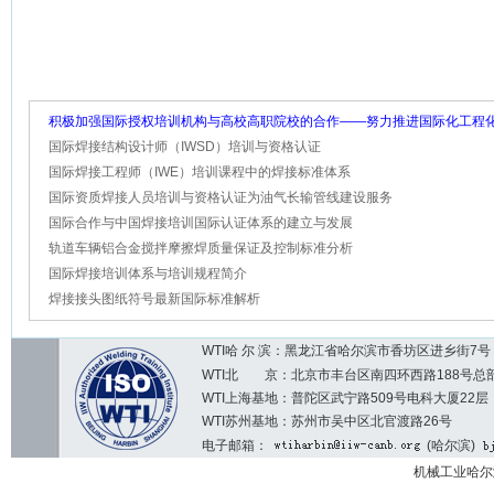
积极加强国际授权培训机构与高校高职院校的合作——努力推进国际化工程
才的培养
国际焊接结构设计师（IWSD）培训与资格认证
国际焊接工程师（IWE）培训课程中的焊接标准体系
国际资质焊接人员培训与资格认证为油气长输管线建设服务
国际合作与中国焊接培训国际认证体系的建立与发展
轨道车辆铝合金搅拌摩擦焊质量保证及控制标准分析
国际焊接培训体系与培训规程简介
焊接接头图纸符号最新国际标准解析
WTI哈 尔 滨：黑龙江省哈尔滨市香坊区进乡街7号 邮编：1
WTI北 京：北京市丰台区南四环西路188号总部基地7区2
WTI上海基地：普陀区武宁路509号电科大厦22层
WTI苏州基地：苏州市吴中区北官渡路26号
电子邮箱：
(哈尔滨)
机械工业哈尔