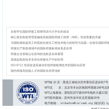
在校学生国际焊接工程师培训与大学生的就业
精心策划有效管理是确保高校国际焊接工程师（IWE）培训质量的关键
与国际接轨提高工科院校在校生工程技术能力的研究与实践—在校生国际焊
的培训与资格认证
焊接生产制造领域中的国际焊接标准体系及应用
焊接企业资格认证咨询的浅析及未来展望
现场监制及技术支持在焊接生产中的应用
ISO 9712 培训促进高速动车组焊接检测技术的国际化应用
国内焊接高技能人才的国际化培养浅析
WTI哈 尔 滨：黑龙江省哈尔滨市香坊区进乡街7号 邮编：1
WTI北 京：北京市丰台区南四环西路188号总部基地7区2
WTI上海基地：普陀区武宁路509号电科大厦22层
WTI苏州基地：苏州市吴中区北官渡路26号
电子邮箱：
(哈尔滨)