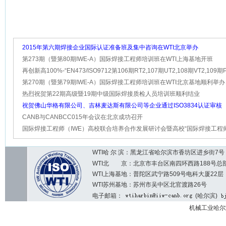
2015年第六期焊接企业国际认证准备班及集中咨询在WTI北京举办
第273期（暨第80期IWE-A）国际焊接工程师培训班在WTI上海基地开班
再创新高100%-“EN473/ISO9712第106期RT2,107期UT2,108期VT2,109期P
期MT2及延期研讨班”成功举办
第270期（暨第79期IWE-A）国际焊接工程师培训班在WTI北京基地顺利举办
热烈祝贺第22期高级暨19期中级国际焊接质检人员培训班顺利结业
祝贺佛山华格有限公司、吉林麦达斯有限公司等企业通过ISO3834认证审核
CANB与CANBCC015年会议在北京成功召开
国际焊接工程师（IWE）高校联合培养合作发展研讨会暨高校“国际焊接工程
养基地”授牌仪式和“高校联
WTI哈 尔 滨：黑龙江省哈尔滨市香坊区进乡街7号 邮编：1
WTI北 京：北京市丰台区南四环西路188号总部基地7区2
WTI上海基地：普陀区武宁路509号电科大厦22层
WTI苏州基地：苏州市吴中区北官渡路26号
电子邮箱：
(哈尔滨)
机械工业哈尔