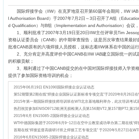
国际焊接学会（IIW）在克罗地亚召开第60届年会期间，IIW IAB（Int
l Authorisation Board）于2007年7月2日～3日召开了A组（Education, 
d Qualification）与B组（Implementation and Authorisatio
1、顺利批准了2007年3月19日至20日IIW主任评审员Tim Je
资格认证委员会（CANB）的中期审查报告，这是历次审查结果最好
批准CANB原有的六项焊接人员授权，这标志着IIW体系在中国的运
2、充分肯定并高度评价中国CANB在IIW IAB建立国际统一的试
的积极贡献；
3、顺利通过了中国CANB提交的在中国对国际焊接技师入学资
提供了参加国际资格培训的机会；
2015年06月19日 EN1090国际焊接企业认证动态
第52期暨第2期在线“焊接企业国际认证新标准专项交流”于2020年8月26日在
国际集团空中云课堂成功举办
2015年第一期国际焊接技师培训班在WTI北京基地顺利举办，此次培训考试
到97%！
热烈祝贺参加ENISO9712欧洲无损检测人员第156期VT2,第157期PT2,第15
培训的学员顺利结业
2015年6月 EN15085-2国际焊接企业认证动态
WTI中德国际集团于2020年6月9~12日在空中云教室成功举办第二期在线“
际认证准备班及集中咨询”
首期在线“焊接监督高级研讨班之焊接工艺专项交流” 于2020年5月27日在WT
际集团空中云教室成功举办
2016年6月EN15085-2国际焊接企业认证动态