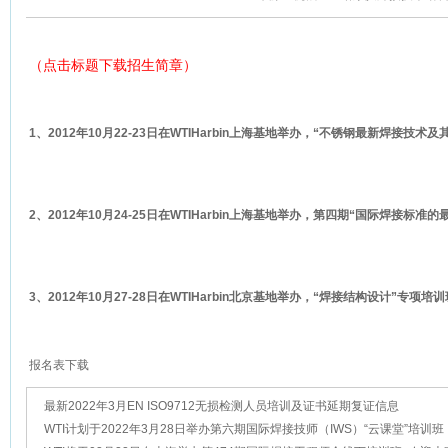
（点击标题下载招生简章）
1
、
2012
年
10
月
22-23
日在
WTIHarbin
上海基地举办，“不锈钢最新焊接技术及
2
、
2012
年
10
月
24-25
日在
WTIHarbin
上海基地举办，第四期“国际焊接标准的
3
、
2012
年
10
月
27-28
日在
WTIHarbin
北京基地举办，“焊接结构设计”专项培训
报名表下载
最新2022年3月EN ISO9712无损检测人员培训及证书延期复证信息
WTI计划于2022年3月28日举办第六期国际焊接技师（IWS）“云课堂”培训