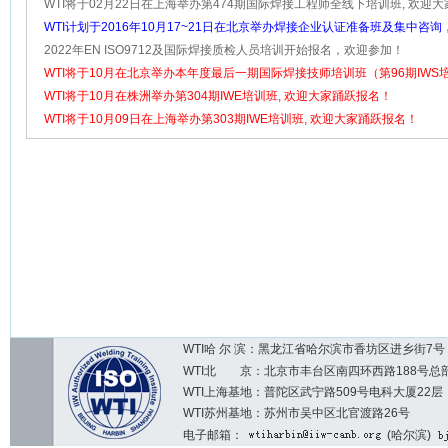
跃报名！
WTI将于02月22日在上海举办第474期国际焊接工程师全线下培训班, 欢迎
名！
WTI计划于2016年10月17~21日在北京举办焊接企业认证准备班及集中咨
名参加！
2022年EN ISO9712及国际焊接质检人员培训开始报名，欢迎参加！
WTI将于10月在北京举办本年度最后一期国际焊接技师培训班（第96期IWS培
欢迎大家踊跃报名！
WTI将于10月在株洲举办第304期IWE培训班, 欢迎大家踊跃报名！
WTI将于10月09日在上海举办第303期IWE培训班, 欢迎大家踊跃报名！
WTI哈 尔 滨：黑龙江省哈尔滨市香坊区进乡街7号 邮编：1
WTI北 京：北京市丰台区南四环西路188号总部基地7区2
WTI上海基地：普陀区武宁路509号电科大厦22层
WTI苏州基地：苏州市吴中区北官渡路26号
电子邮箱：
(哈尔滨)