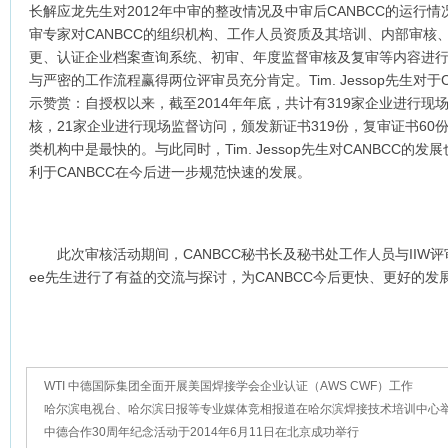
长解应龙先生对2012年中审的整改情况及中审后CANBCC的运行情
审专家对CANBCC的组织机构、工作人员资质及其培训、内部审核
更、认证企业档案查询系统、初审、年度监督审核及复审等内容进行了
与严密的工作流程赢得两位评审员充分肯定。Tim. Jessop先生对
示赞赏：自授权以来，截至2014年年底，共计有319家企业进行现
核，21家企业进行现场监督访问，颁发新证书319份，复审证书6
类机构中是最快的。与此同时，Tim. Jessop先生对CANBCC
利于CANBCC在今后进一步规范快速的发展。
此次审核活动期间，CANBCC秘书长及秘书处工作人员与IIW评审专家Tim
ee先生进行了有益的交流与探讨，为CANBCC今后更快、更好的发
WTI 中德国际集团全面开展美国焊接学会企业认证（AWS CWF）工作
哈尔滨电视台、哈尔滨日报等专业媒体竞相报道在哈尔滨焊接技术培训中心
德合作30周年纪念活动
中德合作30周年纪念活动于2014年6月11日在北京成功举行