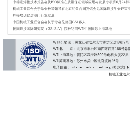
中德意焊接技术报告会及ISO标准在质量保证领域应用与发展专项班6月24和
功在WTI上海基地举办
机械工业联合会于珍会长等领导在北京钓鱼台国宾馆会见国际焊接学会评审
德国GSI客人
焊接培训促进澳门行业发展
中国机械工业联合会会长于珍会见德国GSI 客人
德国焊接国际研究院（GSI SLV）院长访问WTI中德国际上海基地
WTI哈 尔 滨：黑龙江省哈尔滨市香坊区进乡街7号 邮编：1
WTI北 京：北京市丰台区南四环西路188号总部基地7区2
WTI上海基地：普陀区武宁路509号电科大厦22层
WTI苏州基地：苏州市吴中区北官渡路26号
电子邮箱：
(哈尔滨)
机械工业哈尔