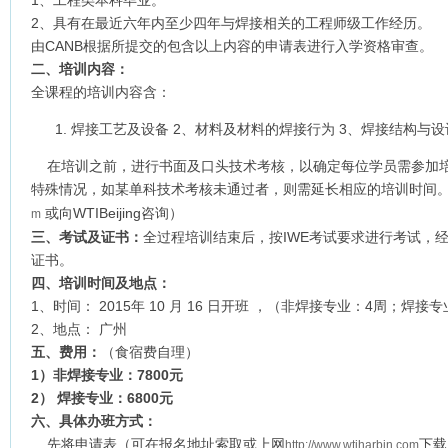
1、工程类本科毕业。
2、具有在最近六年内至少四年与焊接相关的工程师级工作经历。
由CANB根据所提交的包含以上内容的申请表进行入学资格审查。
二、培训内容：
全课程的培训内容含：
焊接工艺及设备 2、材料及材料的焊接行为 3、焊接结构与设
在培训之前，进行书面及口头技术考核，以确定每位学员需参加培
特殊情况，如某单科技术考核未通过者，则需延长相应的培训时间
或向WTIBeijing咨询）
m
三、考试及证书：
全过程培训结束后，按IWE考试要求进行考试，
证书。
四、培训时间及地点：
1、时间： 2015年 10 月 16 日开班 ，（非焊接专业：4周；焊接
2、地点： 广州
五、费用：
（食宿费自理）
1
）非焊接专业：7800元
2
） 焊接专业：6800元
六、具体办班方式：
先将申请表（可在报名地址索取或上网
下载
http://www.wtiharbin.com