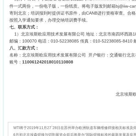
件一式两份，一份电子版，一份纸质。将电子版发到邮箱bj@iiw-ca
寄到北京；培训报到时提供证书原件，由CANB进行资格审查。合
按照入学通知要求，办理交纳培训费手续。
七、联系方式：
1）北京埃斯欧应用技术发展有限公司
地址：北京市南四环西路1
邮编：100070 电话：010-52238085 传真：010-52238085-8410 邮
八、汇款方式：
名称：北京埃斯欧应用技术发展有限公司 开户银行：交通银行北
账号：
110061242018010110808
北京埃斯欧
WTI将于2019年11月27`28日在苏州举办欧洲轨道车辆维修焊接相关标准及
国际认证新标准班，欢迎报名参
6月初北京埃森焊接与切割展览会前后将举办“国际焊接标准的最新发展及应