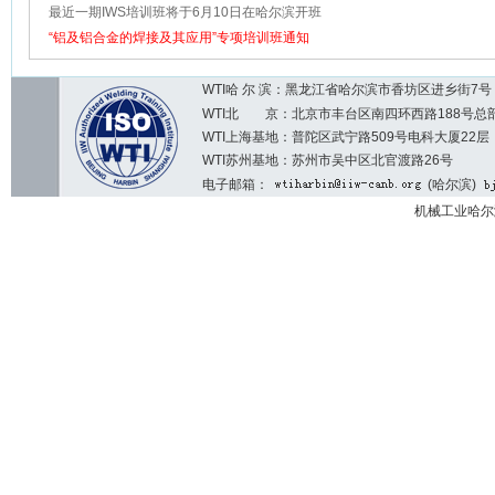
国际焊接质检人员培训班
最近一期IWS培训班将于6月10日在哈尔滨开班
“铝及铝合金的焊接及其应用”专项培训班通知
WTI哈 尔 滨：黑龙江省哈尔滨市香坊区进乡街7号 邮编：1
WTI北 京：北京市丰台区南四环西路188号总部基地7区2
WTI上海基地：普陀区武宁路509号电科大厦22层
WTI苏州基地：苏州市吴中区北官渡路26号
电子邮箱：
(哈尔滨)
机械工业哈尔