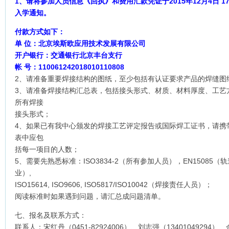
1
、请将参加人员信息《回执》和费用汇款凭证于2015年12月4日 1
入学通知。
付款方式如下：
单 位：北京埃斯欧应用技术发展有限公司
开户银行：交通银行北京丰台支行
帐 号：110061242018010110808
2、请准备重要焊接结构的图纸，至少包括有认证要求产品的焊缝图
3、请准备焊接结构汇总表，包括接头形式、材质、材料厚度、工艺
所有焊接
接头形式；
4、如果已有我中心颁发的焊接工艺评定报告或国际焊工证书，请携
表中应包
括每一项目的人数；
5、需要先熟悉标准：ISO3834-2（所有参加人员），EN15085（
业）,
ISO15614, ISO9606, ISO5817/ISO10042（焊接责任人员）；
阅读标准时如果遇到问题，请汇总成问题清单。
七、报名及联系方式：
联系人：宋红丹（0451-82924006）、刘志强（13401049294）、