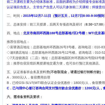
前二天课程主要为介绍体系标准，后面的课程为介绍焊接专业标准
认证项目负责人、主管生产负责人可以只参加前二天课程；焊接责
二、时间
：
2015年12月7-11日（预计五天，12月7日8:00-9:0
三、总体安排：前三天授课，后两天专项咨询及研讨（
8:30~17:00
四、地点：
北京市南四环西路
188号总部基地7区2号楼：WTI
北京基
推荐住宿地点：
◇富驿酒店地址：总部基地外环西路26号3号楼。咨询电话：010-838
◇速8酒店地址：总部基地外环西路26号12号楼。咨询电话：010-522
◇7天连锁酒店（二店）地址：总部基地园区外环西路26号院63号楼。咨询
注：推荐住宿宾馆距离授课地交通方便，也可自行预订其他酒店。
五、认证准备班会务及资料费
(
不收取现金，请通过银行转帐付款
)
：
A．3000元/人，食宿费用自理
B．已经GSI-SLV与WTI联合认证企业优惠价：1800元/人，食宿费
C
．已与我中心签订咨询合同支付预付款企业优惠价：1200元/人，
六、需准备资料及要求：