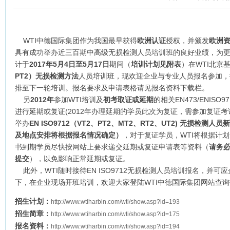
WTI中德国际集团作为我国最早获得
欧洲认证
授权，并颁发
欧洲
具有成功举办近三百期中高级无损检测人员培训班的良好业绩，为
计于
2017年5月4日至5月17日
期间（
培训计划见附表
）在WTI北京
PT2）无损检测方法
人员培训班，现欢迎企业与专业人员报名参加，
排至下一轮培训。报名要求及申请表格请见报名资料下载栏。
另
2012年
参加WTI培训及
初考取证或延期
的相关EN473/ENIS
进行延期或复证(2012年办理延期的学员此次为复证，需参加复证考
举办
EN ISO9712（VT2、PT2、MT2、RT2、UT2)
无损检测人员新
及地点安排将根据报名情况确定）
，对于复证学员，WTI将根据计
书到期学员尽快按网站上要求递交延期或复证申请表等资料（
请务
提交
），以免影响正常延期或复证。
此外，WTI随时接待EN ISO9712无损检测人员培训报名，并
下，在企业现场开班培训，欢迎大家登陆WTI中德国际集团网站查
招生计划：
http://www.wtiharbin.com/wti/show.asp?id=193
招生简章：
http://www.wtiharbin.com/wti/show.asp?id=175
报名资料：
http://www.wtiharbin.com/wti/show.asp?id=194