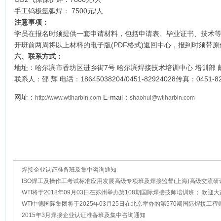
手工钨极氩弧焊： 7500元/人
注意事项：
学员在报名时须提供一套申请材料，包括申请表、毕业证书、技术
开班前两周将以上材料的电子版(PDF格式)返回中心，报到时须带
六、联系方式：
地址：哈尔滨市香坊区进乡街7号 哈尔滨焊接技术培训中心 培训部
联系人：邵 辉 电话：18645038204/0451-82924028传真：0451-82
网址：
E-mail：
http://www.wtiharbin.com
shaohui@wtiharbin.com
焊接企业认证准备班及集中咨询通知
ISO焊工及操作工考试标准应用发展高级专项班及焊接监督(上海)高级交流研
2019年6月27日至28日.上海
WTI将于2018年09月03日在苏州举办第108期国际焊接技师培训班； 欢迎
名！
WTI中德国际集团将于2025年03月25日在北京举办的第570期国际焊接工
培训班， 欢迎大家踊跃报名！
2015年3月焊接企业认证准备班及集中咨询通知