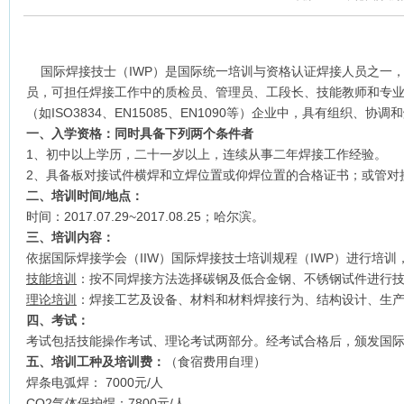
国际焊接技士（IWP）是国际统一培训与资格认证焊接人员之一
员，可担任焊接工作中的质检员、管理员、工段长、技能教师和专
（如ISO3834、EN15085、EN1090等）企业中，具有组织、
一、入学资格：同时具备下列两个条件者
1、初中以上学历，二十一岁以上，连续从事二年焊接工作经验。
2、具备板对接试件横焊和立焊位置或仰焊位置的合格证书；或管对
二、培训时间
/
地点
：
时间：2017.07.29~2017.08.25；哈尔滨。
三、培训内容：
依据国际焊接学会（IIW）国际焊接技士培训规程（IWP）进行培训
技能培训
：按不同焊接方法选择碳钢及低合金钢、不锈钢试件进行技
理论培训
：焊接工艺及设备、材料和材料焊接行为、结构设计、生产
四、考试：
考试包括技能操作考试、理论考试两部分。经考试合格后，颁发国际
五、培训工种及培训费：
（食宿费用自理）
焊条电弧焊： 7000元/人
CO2气体保护焊：7800元/人