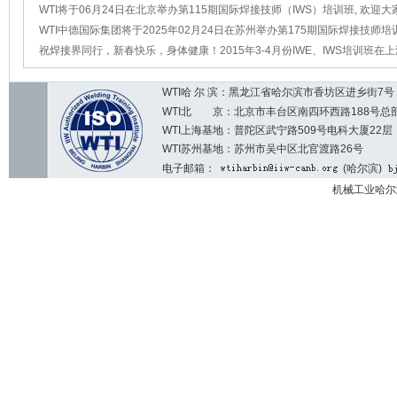
WTI将于06月24日在北京举办第115期国际焊接技师（IWS）培训班, 欢迎
名！
WTI中德国际集团将于2025年02月24日在苏州举办第175期国际焊接技师培
迎大家踊跃报名！
祝焊接界同行，新春快乐，身体健康！2015年3-4月份IWE、IWS培训班在
WTI哈 尔 滨：黑龙江省哈尔滨市香坊区进乡街7号 邮编：1
WTI北 京：北京市丰台区南四环西路188号总部基地7区2
WTI上海基地：普陀区武宁路509号电科大厦22层
WTI苏州基地：苏州市吴中区北官渡路26号
电子邮箱：
(哈尔滨)
机械工业哈尔