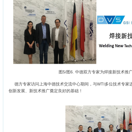
图5/图6. 中德双方专家为焊接新技术推
德方专家访问上海中德技术交流中心期间，与WTI多位技术专家
创新发展、新技术推广奠定良好的基础！