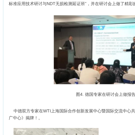
标准应用技术研讨与NDT无损检测延证班”，并在研讨会上做了精彩
图4. 德国专家在研讨会上做报
中德双方专家在WTI上海国际合作创新发展中心暨国际交流中心共同为《
广中心》揭牌！。