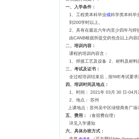
一、入学条件：
1、工程类本科毕业
或
科学类本科毕
到200学时以上。
2、具有在最近六年内至少四年与焊
由CANB根据所提交的包含以上内容
二
、培训内容：
课程的培训内容含：
1、焊接工艺及设备 2、材料及材料的
三
、考试及证书：
全过程培训结束后，按IWE考试要
四、培训时间及地点：
1、时间： 2021年 03月 30 日-
2、地点： 苏州
上课地点：苏州吴中区绿憬商务广场707
五、费用：
（食宿费自理）
详见入学通知
六、具体办班方式：
先将
（可在网站http://ww