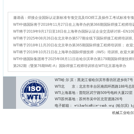
邀请函：焊接企业国际认证新标准专项交流及ISO焊工及操作工考试标准专
熔化焊、钎焊、激光及激光电弧
WTI中德国际将于2018年11月27日在上海举办的第366期国际焊接工程师培
迎大家踊跃报名
WTI将于2019年9月17日至18日在上海举办国际认证企业交流研讨班--EN109
2:2018标准及相关新标准
WTI将于2025年08月26日在北京举办第577期全线下国际焊接工程师培训班,
家踊跃报名！
WTI将于2018年11月20日在北京举办第365期国际焊接工程师培训班； 欢
报名
WTI将于2019年10月21日在上海举办国际焊接技师（IWS）培训班, 欢迎大
名！
WTI中德国际集团将于2025年08月11日在哈尔滨举办第179期国际焊接技
欢迎大家踊跃报名！
第262期（暨第76期IWE-A）国际焊接工程师培训班在WTI北京基地举办
WTI哈 尔 滨：黑龙江省哈尔滨市香坊区进乡街7号 邮编：1
WTI北 京：北京市丰台区南四环西路188号总部基地7区2
WTI上海基地：普陀区武宁路509号电科大厦22层
WTI苏州基地：苏州市吴中区北官渡路26号
电子邮箱：
(哈尔滨)
机械工业哈尔