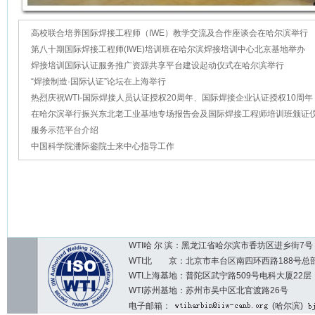
高校联合培养国际焊接工程师（IWE）教学交流及合作座谈会在哈尔滨举行
第八十期国际焊接工程师(IWE)培训班在哈尔滨焊接培训中心北京基地举办
焊接培训国际认证服务推广资源共享平台建设起动仪式在哈尔滨举行
“焊接制造·国际认证”论坛在上海举行
热烈庆祝WTI-国际焊接人员认证授权20周年、国际焊接企业认证授权10周年
在哈尔滨举行振兴东北老工业基地专场报告会及国际焊接工程师培训班颁证
服务示范平台介绍
中国科学院潘际銮院士来中心指导工作
WTI哈 尔 滨：黑龙江省哈尔滨市香坊区进乡街7号 邮编：1
WTI北 京：北京市丰台区南四环西路188号总部基地7区2
WTI上海基地：普陀区武宁路509号电科大厦22层
WTI苏州基地：苏州市吴中区北官渡路26号
电子邮箱：
(哈尔滨)