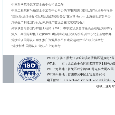
中国科学院潘际銮院士来中心指导工作
中国工程院林尚杨院士参加在中心举办的“焊接培训 国际认证”论坛并作报告
“国际/欧洲焊接标准发展及新趋势报告会”在WTI Harbin 上海基地成功举办
焊接生产制造国际认证体系推广交流会在北京成功召开
高校联合培养国际焊接工程师（IWE）教学交流及合作座谈会在哈尔滨举行
第八十期国际焊接工程师(IWE)培训班在哈尔滨焊接培训中心北京基地举办
焊接培训国际认证服务推广资源共享平台建设起动仪式在哈尔滨举行
“焊接制造·国际认证”论坛在上海举行
WTI哈 尔 滨：黑龙江省哈尔滨市香坊区进乡街7号 邮编：1
WTI北 京：北京市丰台区南四环西路188号总部基地7区2
WTI上海基地：普陀区武宁路509号电科大厦22层
WTI苏州基地：苏州市吴中区北官渡路26号
电子邮箱：
(哈尔滨)
机械工业哈尔