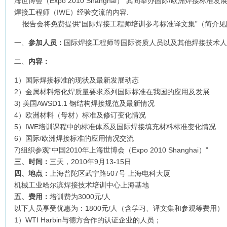
海世博会（Expo 2010 Shanghai）”其间举办国际/欧洲焊接标
焊接工程师（IWE）经验交流的内容.
报告会将免费提供“国际焊接工程师培训参考标准译文集”（简介见附
一、
参加人员：
国际焊接工程师等国际资质人员以及其他焊接技术人
二、
内容：
1）国际焊接标准的现状及最新发展动态
2）金属材料熔化焊质量要求系列国际标准在我国的应用及发展
3) 美国AWSD1.1 钢结构焊接规范及最新情况
4）欧洲材料（母材）标准及修订变化情况
5）IWE培训课程中的标准体系及国际焊接填充材料标准变化情况
6）国际/欧洲焊接标准的应用情况交流
7)组织参观“中国2010年上海世博会（Expo 2010 Shanghai）”
三、时间：
三天，2010年9月13-15日
四、地点：
上海普陀区武宁路507号 上海电科大厦
机械工业哈尔滨焊接技术培训中心上海基地
五、费用：
培训费为3000元/人
以下人员享受优惠为：1800元/人（含学习、译文集和参观等费用）
1）WTI Harbin与德方合作的认证企业的人员；