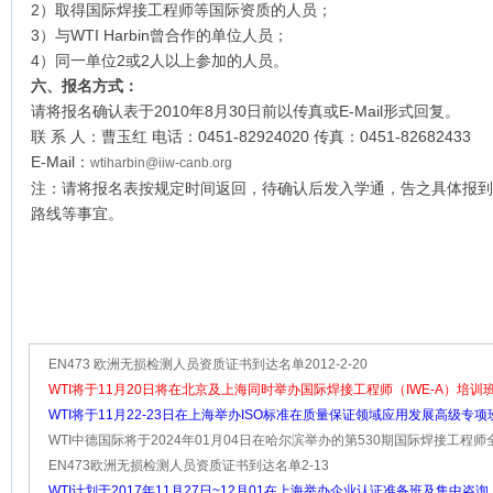
2）取得国际焊接工程师等国际资质的人员；
3）与WTI Harbin曾合作的单位人员；
4）同一单位2或2人以上参加的人员。
六、报名方式：
请将报名确认表于2010年8月30日前以传真或E-Mail形式回复。
联 系 人：曹玉红 电话：0451-82924020 传真：0451-82682433
E-Mail：
wtiharbin@iiw-canb.org
注：请将报名表按规定时间返回，待确认后发入学通，告之具体报到时
路线等事宜。
EN473 欧洲无损检测人员资质证书到达名单2012-2-20
WTI将于11月20日将在北京及上海同时举办国际焊接工程师（IWE-A）培训
大家踊跃报名！
WTI将于11月22-23日在上海举办ISO标准在质量保证领域应用发展高级专
监督高级研讨班
WTI中德国际将于2024年01月04日在哈尔滨举办的第530期国际焊接工程
训班， 欢迎大家踊跃报名！
EN473欧洲无损检测人员资质证书到达名单2-13
WTI计划于2017年11月27日~12月01在上海举办企业认证准备班及集中咨