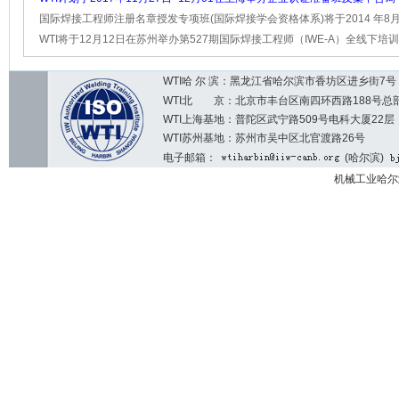
名参加!
国际焊接工程师注册名章授发专项班(国际焊接学会资格体系)将于2014 年8月
日在哈尔滨召开
WTI将于12月12日在苏州举办第527期国际焊接工程师（IWE-A）全线下培训
大家踊跃报名！
WTI哈 尔 滨：黑龙江省哈尔滨市香坊区进乡街7号 邮编：1
WTI北 京：北京市丰台区南四环西路188号总部基地7区2
WTI上海基地：普陀区武宁路509号电科大厦22层
WTI苏州基地：苏州市吴中区北官渡路26号
电子邮箱：
(哈尔滨)
机械工业哈尔