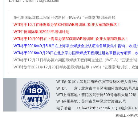
E-mail：
wtien473@163.com
第七期国际焊接工程师可选途径（IWE-A）“云课堂”培训班通知
WTI将于10月在株洲举办第304期IWE培训班, 欢迎大家踊跃报名！
WTI中德国际集团2024年培训计划
WTI将于10月09日在上海举办第303期IWE培训班, 欢迎大家踊跃报名！
WTI将于2016年9月5-9日在上海举办焊接企业认证准备班及集中咨询，欢迎
加！
WTI将于2016年9月28日在北京举办国际焊接工程师注册名章授发专项班，
参加！
WTI将于12月21日举办第六期国际焊接工程师可选途径（IWE-A）“云课堂”
欢迎大家踊跃报名！
WTI计划于2021年12月20日举办国际焊接技师（IWS）“云课堂”培训班，欢
跃报名
WTI哈 尔 滨：黑龙江省哈尔滨市香坊区进乡街7号 邮编：1
WTI北 京：北京市丰台区南四环西路188号总部基地7区2
WTI上海基地：普陀区武宁路509号电科大厦22层
WTI苏州基地：苏州市吴中区北官渡路26号
电子邮箱：
(哈尔滨)
机械工业哈尔