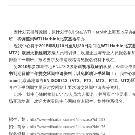
因计划安排等原因，原计划于8月份在WTI Harbinh上海基地举办的
班，将
调整到
WTI Harbinh
北京基地
举办。
现我中心将于
2015年8月10日至8月30日
期间在
WTI Harbin北京
MT2）欧洲无损检测方法
人员培训班，欢迎企业与专业人员报名参加
排至下一期班。报名要求及申请表格请见报名资料下载栏。
另
2010年
参加我中心EN473 2级培训
初考取证
的学员，今年证书
书到期日前半年提交延期申请资料，以免影响证书延期！
）,我中心
arbin北京基地举办
EN ISO9712（VT2、PT2、MT2、RT2、UT2
各位证书到期学员及时按网站上要求递交延期申请表等资料。
此外，我中心随时接待EN473人员培训报名，并可应企业要求，
场开班培训，欢迎大家登陆中心网站查询招生计划并联系报名。
招生计划：
http://www.wtiharbin.com/wti/show.asp?id=193
招生简章：
http://www.wtiharbin.com/wti/show.asp?id=175
报名资料：
http://www.wtiharbin.com/wti/show.asp?id=194