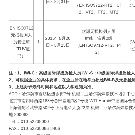
日～8月31日
（EN ISO9712-RT2、UT
北
2、VT2、PT2、MT2
EN ISO9712
欧洲无损检测人员
无损检测人
2015年5月20
射线、渗透2级
员复证班
1
（WT
日～5月23日
（EN ISO9712-RT2、PT
（TÜV证
北
2）
书）
注：
1
、
IWI-C
：高级国际焊接质检人员
IWI-S
：中级国际焊接质检人
2
、可根据企业的具体要求，在企业所在地举办质检
IWI-B
及无损检
3
、上述办班最终时间和地点以入学通知为准。
ADD：哈尔滨市香坊区进乡街7号 机械工业哈尔滨焊接技术培训中心 1
北京市南四环西路188号总部基地7区2号楼 WTI Harbin中德国际合
上海普陀区武宁路509号 上海电科大厦22层 机械工业哈尔滨焊接
地 200063
TEL：010-52238000
FAX：010-52238086-8406