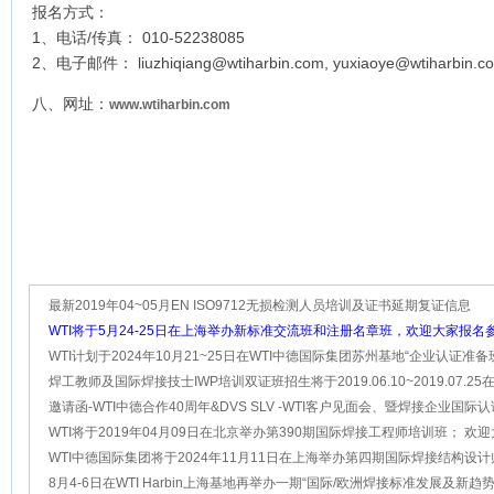
报名方式：
1、电话/传真： 010-52238085
2、电子邮件： liuzhiqiang@wtiharbin.com, yuxiaoye@wtiharbin.c
八、网址：
www.wtiharbin.com
最新2019年04~05月EN ISO9712无损检测人员培训及证书延期复证信息
WTI将于5月24-25日在上海举办新标准交流班和注册名章班，欢迎大家报名参
WTI计划于2024年10月21~25日在WTI中德国际集团苏州基地“企业认证准
咨询”
焊工教师及国际焊接技士IWP培训双证班招生将于2019.06.10~2019.07.2
举办
邀请函-WTI中德合作40周年&DVS SLV -WTI客户见面会、暨焊接企业国际
新技术交流会
WTI将于2019年04月09日在北京举办第390期国际焊接工程师培训班； 欢
报名！
WTI中德国际集团将于2024年11月11日在上海举办第四期国际焊接结构设
班， 欢迎大家踊跃报名！
8月4-6日在WTI Harbin上海基地再举办一期“国际/欧洲焊接标准发展及新趋