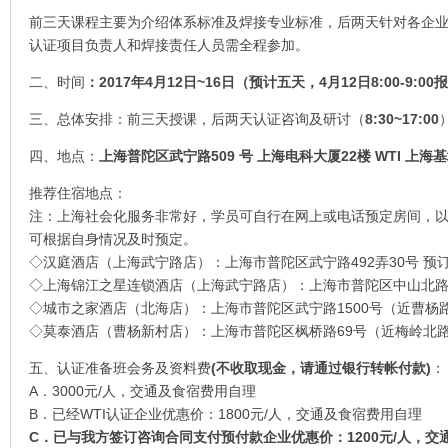
前三天课程主要为介绍体系标准及焊接专业标准，后两天针对各企
认证项目负责人和焊接责任人员需全程参加。
二、时间
：
2017
年
4
月
12
日
~16
日（预计五天，4
月1
2
日
8:00-9:00
报
三、总体安排：前三天授课，后两天认证咨询及研讨（
8:30~17:00
四、地点：
上海普陀区武宁路
509
号 上海电科大厦22楼 WTI 上海
推荐住宿地点：
注：上海社会化服务非常好，学员可自行在网上或电话预定房间，
可根据自身情况及时预定。
◇汉庭酒店（上海武宁路店）：上海市普陀区武宁路492弄30号 预订电话：
◇上海锦江之星连锁酒店（上海武宁路店）：上海市普陀区中山北路2701号
◇城市之家酒店（北海店）：上海市普陀区武宁路1500号（近曹杨路口）
◇莫泰酒店（曹杨新村店）：上海市普陀区枫桥路69号（近梅岭北路）预定
五、认证准备班会务及资料费
(
不收取现金，请通过银行转帐付款
)
：
A．3000元/人，交通及食宿费用自理
B．已经WTI认证企业优惠价：1800元/人，交通及食宿费用自理
C
．已与我方签订咨询合同支付预付款企业优惠价：
1200
元
/
人，交