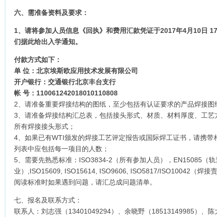
六、需准备资料及要求：
1
、请将参加人员信息《回执》和费用汇款凭证于
2017
年
4
月
10
日
17
们据此给出入学通知。
付款方式如下：
单 位：北京埃斯欧应用技术发展有限公司
开户银行：交通银行北京丰台支行
帐 号：
110061242018010110808
2、请准备重要焊接结构的图纸，至少包括有认证要求的产品焊接图
3、请准备焊接结构汇总表，包括接头形式、材质、材料厚度、工艺
所有焊接接头形式；
4、如果已有WTI颁发的焊接工艺评定报告或国际焊工证书，请携
列表中应包括每一项目的人数；
5、需要先熟悉标准：ISO3834-2（所有参加人员），EN15085（
业）,ISO15609, ISO15614, ISO9606, ISO5817/ISO10042
阅读标准时如果遇到问题，请汇总成问题清单。
七、报名及联系方式：
联系人：刘志强（13401049294）、余晓野（18513149985）、陈大