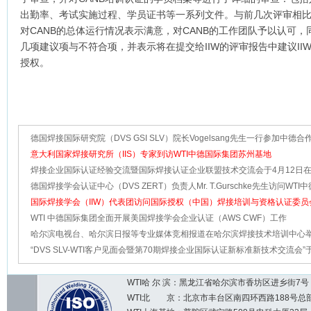
出勤率、考试实施过程、学员证书等一系列文件。与前几次评审相
对CANB的总体运行情况表示满意，对CANB的工作团队予以认可，
几项建议项与不符合项，并表示将在提交给IIW的评审报告中建议II
授权。
德国焊接国际研究院（DVS GSI SLV）院长Vogelsang先生一行参加中德合作
DVS GSI SLV合作35周年活动
意大利国家焊接研究所（IIS）专家到访WTI中德国际集团苏州基地
焊接企业国际认证经验交流暨国际焊接认证企业联盟技术交流会于4月12日在
基地成功落下帷幕
德国焊接学会认证中心（DVS ZERT）负责人Mr. T.Gurschke先生访问WTI
团上海基地与苏州基地
国际焊接学会（IIW）代表团访问国际授权（中国）焊接培训与资格认证委员
（CANB），国际授权（中国）焊接企
WTI 中德国际集团全面开展美国焊接学会企业认证（AWS CWF）工作
哈尔滨电视台、哈尔滨日报等专业媒体竞相报道在哈尔滨焊接技术培训中心
德合作30周年纪念活动
“DVS SLV-WTI客户见面会暨第70期焊接企业国际认证新标准新技术交流会”于
06月29-30日在苏州成功举办
WTI哈 尔 滨：黑龙江省哈尔滨市香坊区进乡街7号 邮编：1
WTI北 京：北京市丰台区南四环西路188号总部基地7区2